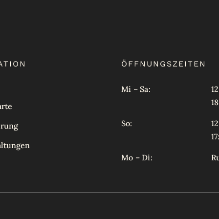
ATION
ÖFFNUNGSZEITEN
Mi – Sa:
12
18
arte
So:
12
erung
17
altungen
Mo – Di:
R