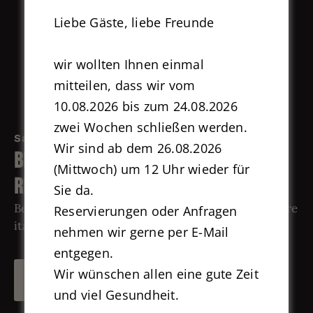
Liebe Gäste, liebe Freunde
wir wollten Ihnen einmal
mitteilen, dass wir vom
10.08.2026 bis zum 24.08.2026
zwei Wochen schließen werden.
Sassella Ristorante in Herdecke
Wir sind ab dem 26.08.2026
Benvenuti im
(Mittwoch) um 12 Uhr wieder für
Ristorante Sassella
Sie da.
Besuchen Sie uns in Herdecke und lernen Sie unsere
Reservierungen oder Anfragen
italienische Küche kennen.
nehmen wir gerne per E-Mail
entgegen.
Wir wünschen allen eine gute Zeit
SPEISEKARTE
und viel Gesundheit.