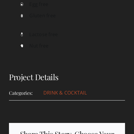
Egg free
Gluten free
Lactose free
Nut free
Project Details
DRINK & COCKTAIL
Categories:
Share This Story, Choose Your