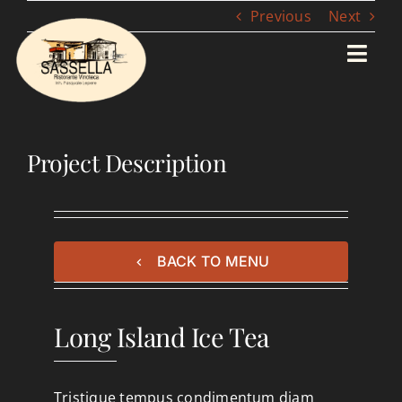
Skip
Previous
Next
to
content
Toggl
Navig
View
Larger
Home
Image
Project Description
Speisekarte
Reservierung
BACK TO MENU
Veranstaltungen
Long Island Ice Tea
Kontakt
Tristique tempus condimentum diam